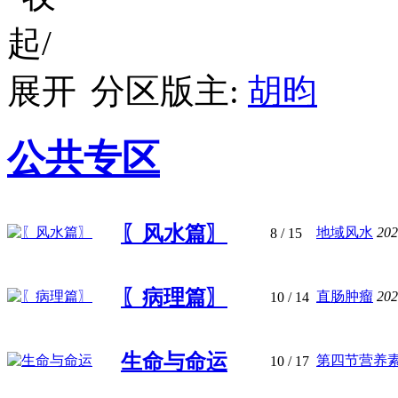
分区版主:
胡昀
公共专区
〖风水篇〗
地域风水
202
8
/ 15
〖病理篇〗
直肠肿瘤
202
10
/ 14
生命与命运
第四节营养
10
/ 17