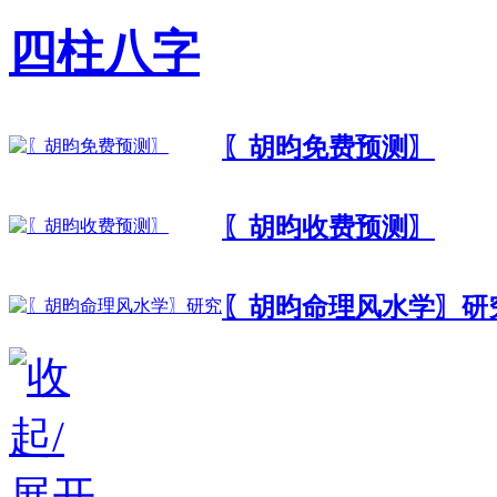
四柱八字
〖胡昀免费预测〗
〖胡昀收费预测〗
〖胡昀命理风水学〗研