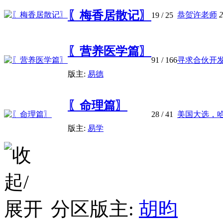
〖梅香居散记〗
恭贺许老师
2
19
/ 25
〖营养医学篇〗
91
/ 166
寻求合伙开
版主:
易德
〖命理篇〗
28
/ 41
美国大选，
版主:
易学
分区版主:
胡昀