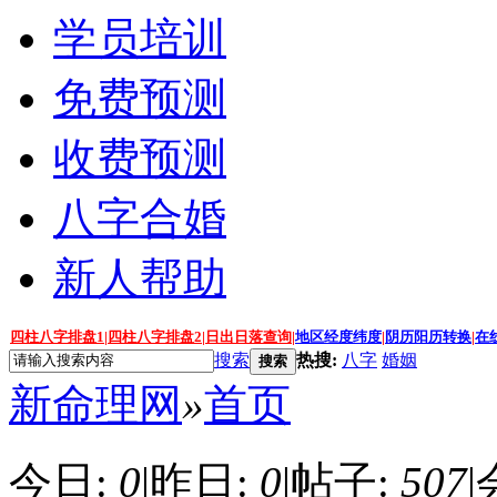
学员培训
免费预测
收费预测
八字合婚
新人帮助
四柱八字排盘1
|
四柱八字排盘2
|
日出日落查询
|
地区经度纬度
|
阴历阳历转换
|
在
搜索
热搜:
八字
婚姻
搜索
新命理网
»
首页
今日:
0
|
昨日:
0
|
帖子:
507
|