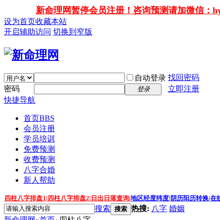
新命理网暂停会员注册！咨询预测请加微信：hy138
设为首页
收藏本站
开启辅助访问
切换到窄版
找回密码
自动登录
密码
立即注册
登录
快捷导航
首页
BBS
会员注册
学员培训
免费预测
收费预测
八字合婚
新人帮助
四柱八字排盘1
|
四柱八字排盘2
|
日出日落查询
|
地区经度纬度
|
阴历阳历转换
|
在
搜索
热搜:
八字
婚姻
搜索
新命理网
»
首页
›
四柱八字