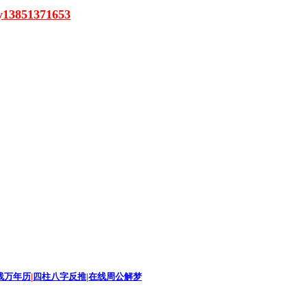
51371653
线万年历
|
四柱八字反推
|
在线周公解梦