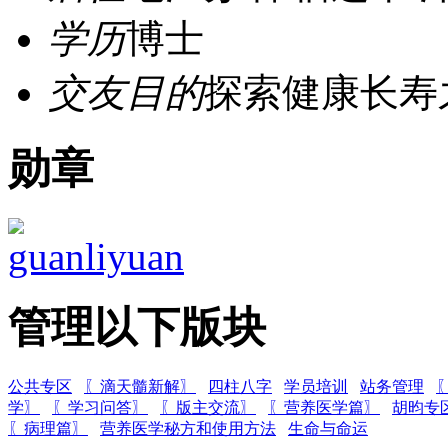
学历
博士
交友目的
探索健康长寿
勋章
管理以下版块
公共专区
〖滴天髓新解〗
四柱八字
学员培训
站务管理
学〗
〖学习问答〗
〖版主交流〗
〖营养医学篇〗
胡昀专
〖病理篇〗
营养医学秘方和使用方法
生命与命运