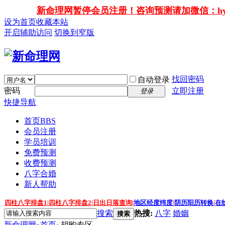
新命理网暂停会员注册！咨询预测请加微信：hy138
设为首页
收藏本站
开启辅助访问
切换到窄版
找回密码
自动登录
密码
立即注册
登录
快捷导航
首页
BBS
会员注册
学员培训
免费预测
收费预测
八字合婚
新人帮助
四柱八字排盘1
|
四柱八字排盘2
|
日出日落查询
|
地区经度纬度
|
阴历阳历转换
|
在
搜索
热搜:
八字
婚姻
搜索
新命理网
»
首页
›
胡昀专区