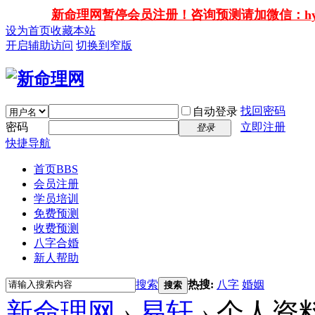
新命理网暂停会员注册！咨询预测请加微信：hy138
设为首页
收藏本站
开启辅助访问
切换到窄版
找回密码
自动登录
密码
立即注册
登录
快捷导航
首页
BBS
会员注册
学员培训
免费预测
收费预测
八字合婚
新人帮助
搜索
热搜:
八字
婚姻
搜索
新命理网
›
易轩
›
个人资