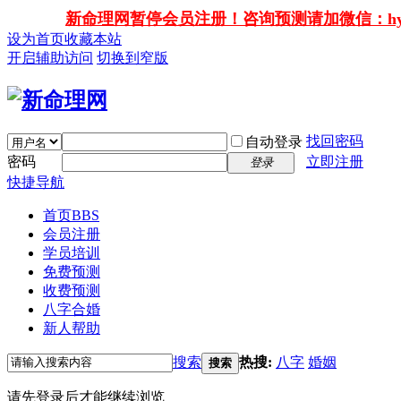
新命理网暂停会员注册！咨询预测请加微信：hy138
设为首页
收藏本站
开启辅助访问
切换到窄版
找回密码
自动登录
密码
立即注册
登录
快捷导航
首页
BBS
会员注册
学员培训
免费预测
收费预测
八字合婚
新人帮助
搜索
热搜:
八字
婚姻
搜索
请先登录后才能继续浏览