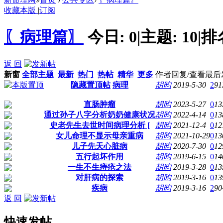
收藏本版
|
订阅
〖病理篇〗
今日:
0
|
主题:
10
|
排
返 回
新窗
全部主题
最新
热门
热帖
精华
更多
作者
回复/查看
最后
隐藏置顶帖
病理
胡昀
2019-5-30
2
91
直肠肿瘤
胡昀
2023-5-27
0
13
通过孙子八字分析奶奶健康状况
胡昀
2022-4-14
0
13
史老先生去世时间病理分析 [
胡昀
2021-12-4
0
12
女儿命理不显示母亲重病
胡昀
2021-10-29
0
13
儿子先天心脏病
胡昀
2020-7-30
0
12
五行起坏作用
胡昀
2019-6-15
0
14
一生不生痔疮之法
胡昀
2019-3-28
0
13
对肝病的探索
胡昀
2019-3-16
0
13
疾病
胡昀
2019-3-16
2
90
返 回
快速发帖