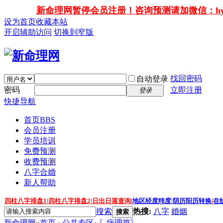
新命理网暂停会员注册！咨询预测请加微信：hy138
设为首页
收藏本站
开启辅助访问
切换到窄版
找回密码
自动登录
密码
立即注册
登录
快捷导航
首页
BBS
会员注册
学员培训
免费预测
收费预测
八字合婚
新人帮助
四柱八字排盘1
|
四柱八字排盘2
|
日出日落查询
|
地区经度纬度
|
阴历阳历转换
|
在
搜索
热搜:
八字
婚姻
搜索
新命理网
»
首页
›
公共专区
›
〖病理篇〗